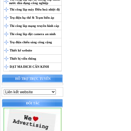
nước dân dụng-công nghiệp
Thi công lắp máy Điều hoà nhiệt độ
Trụ điện hạ thế & Trạm biến áp
Thi công lắp mạng truyền hình cáp
Thi công lắp đặt camera an ninh
Trụ điện chiếu sáng công cộng
Thiết kế website
Thiết bị viễn thông
DẠT MA DICH CÂN KINH
HỖ TRỢ TRỰC TUYẾN
ĐỐI TÁC