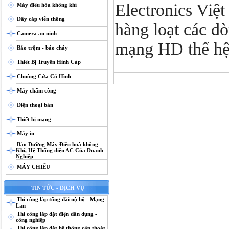
Electronics Việt
Máy điều hòa không khí
Dây cáp viễn thông
hàng loạt các d
Camera an ninh
mạng HD thế hệ
Báo trộm - báo cháy
Thiết Bị Truyền Hình Cáp
Chuông Cửa Có Hình
Máy chấm công
Điện thoại bàn
Thiết bị mạng
Máy in
Bảo Dưỡng Máy Điều hoà không
Khí, Hệ Thống điện AC Của Doanh
Nghiệp
MÁY CHIẾU
TIN TỨC - DỊCH VỤ
Thi công lắp tổng đài nộ bộ - Mạng
Lan
Thi công lắp đặt điện dân dụng -
công nghiệp
Thi công lắp đặt hệ thống cấp thoát