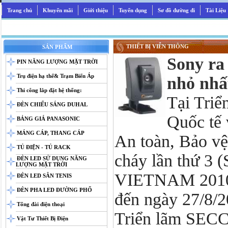
Trang chủ
Khuyến mãi
Giới thiệu
Tuyển dụng
Sơ đồ đường đi
Tài Liệu
THIẾT BỊ VIỄN THÔNG
SẢN PHẨM
Sony ra
PIN NĂNG LƯỢNG MẶT TRỜI
Trụ điện hạ thế& Trạm Biến Áp
nhỏ nhất
Thi công lắp đặt hệ thống:
Tại Triể
ĐÈN CHIẾU SÁNG DUHAL
Quốc tế 
BẢNG GIÁ PANASONIC
MÁNG CÁP, THANG CÁP
An toàn, Bảo vệ
TỦ ĐIỆN - TỦ RACK
cháy lần thứ 
ĐÈN LED SỬ DỤNG NĂNG
LƯỢNG MẶT TRỜI
VIETNAM 2010) 
ĐÈN LED SÂN TENIS
ĐÈN PHA LED ĐƯỜNG PHỐ
đến ngày 27/8/2
Tổng đài điện thoại
Triển lãm SEC
Vật Tư Thiết Bị Điện