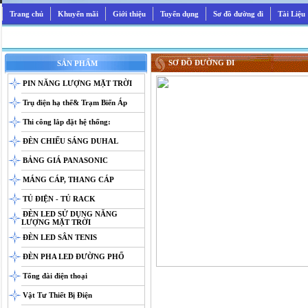
Trang chủ
Khuyến mãi
Giới thiệu
Tuyển dụng
Sơ đồ đường đi
Tài Liệu
SƠ ĐỒ ĐƯỜNG ĐI
SẢN PHẨM
PIN NĂNG LƯỢNG MẶT TRỜI
Trụ điện hạ thế& Trạm Biến Áp
Thi công lắp đặt hệ thống:
ĐÈN CHIẾU SÁNG DUHAL
BẢNG GIÁ PANASONIC
MÁNG CÁP, THANG CÁP
TỦ ĐIỆN - TỦ RACK
ĐÈN LED SỬ DỤNG NĂNG
LƯỢNG MẶT TRỜI
ĐÈN LED SÂN TENIS
ĐÈN PHA LED ĐƯỜNG PHỐ
Tổng đài điện thoại
Vật Tư Thiết Bị Điện