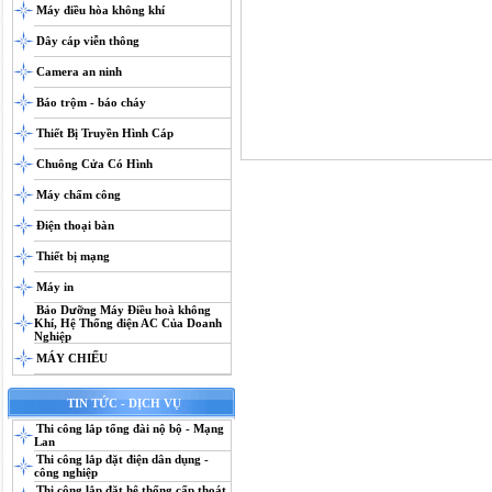
Máy điều hòa không khí
Dây cáp viễn thông
Camera an ninh
Báo trộm - báo cháy
Thiết Bị Truyền Hình Cáp
Chuông Cửa Có Hình
Máy chấm công
Điện thoại bàn
Thiết bị mạng
Máy in
Bảo Dưỡng Máy Điều hoà không
Khí, Hệ Thống điện AC Của Doanh
Nghiệp
MÁY CHIẾU
TIN TỨC - DỊCH VỤ
Thi công lắp tổng đài nộ bộ - Mạng
Lan
Thi công lắp đặt điện dân dụng -
công nghiệp
Thi công lắp đặt hệ thống cấp thoát