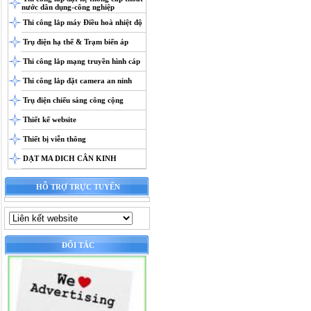
nước dân dụng-công nghiệp
Thi công lắp máy Điều hoà nhiệt độ
Trụ điện hạ thế & Trạm biến áp
Thi công lắp mạng truyền hình cáp
Thi công lắp đặt camera an ninh
Trụ điện chiếu sáng công cộng
Thiết kế website
Thiết bị viễn thông
DẠT MA DICH CÂN KINH
HỖ TRỢ TRỰC TUYẾN
ĐỐI TÁC