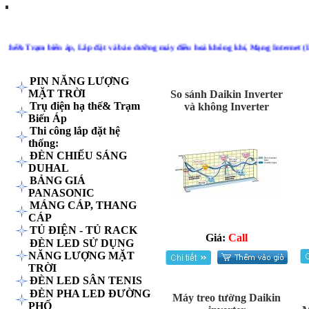
Trang
Khuyến
Giới
Tuyển
Sơ đồ đ
chủ
mãi
thiệu
dụng
đi
hế& Trạm biến áp, Lắp đặt và bảo dưỡng máy điều hoà không khí, Mạng Internet (LAN ) 
SẢN PHẨM
MÁY ĐIỀU HÒA KHÔNG
PIN NĂNG LƯỢNG
MẶT TRỜI
So sánh Daikin Inverter
Trụ điện hạ thế& Trạm
và không Inverter
Biến Áp
Thi công lắp đặt hệ
thống:
ĐÈN CHIẾU SÁNG
DUHAL
BẢNG GIÁ
PANASONIC
MÁNG CÁP, THANG
CÁP
TỦ ĐIỆN - TỦ RACK
Giá:
Call
ĐÈN LED SỬ DỤNG
NĂNG LƯỢNG MẶT
TRỜI
ĐÈN LED SÂN TENIS
ĐÈN PHA LED ĐƯỜNG
Máy treo tường Daikin
PHỐ