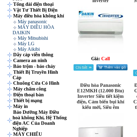
inverter
M
Tổng đài điện thoại
Vật Tư Thiết Bị Điện
Máy điều hòa không khí
Máy panasonic
MÁY ĐIỀU HÒA
DAIKIN
Máy Mitsubishi
Máy LG
Máy Aikibi
Dây cáp viễn thông
Giá:
Call
Camera an ninh
Báo trộm - báo cháy
Thiết Bị Truyền Hình
Cáp
Chuông Cửa Có Hình
Điều hòa Panasonic
Đ
Máy chấm công
E12MKH (12.000 Btu)
G
Điện thoại bàn
Inverter Siêu tiết kiệm
Thiết bị mạng
điện, Cảm biến bụi khí
C
Máy in
kiểu mới, Siêu êm
Bảo Dưỡng Máy Điều
hoà không Khí, Hệ Thống
điện AC Của Doanh
Nghiệp
MÁY CHIẾU