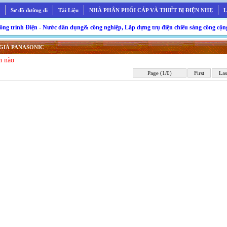
Sơ đồ đường đi
Tài Liệu
NHÀ PHÂN PHỐI CÁP VÀ THIẾT BỊ ĐIỆN NHẸ
L
trình Điện - Nước dân dụng& công nghiệp, Lắp dựng trụ điện chiếu sáng công cộng, Lắ
GIÁ PANASONIC
n nào
Page (1/0)
First
Las