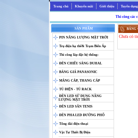
Trang chủ
Khuyến mãi
Giới thiệu
Tuyển dụng
Thi công các công 
SẢN PHẨM
BẢNG 
Chưa có ti
PIN NĂNG LƯỢNG MẶT TRỜI
Trụ điện hạ thế& Trạm Biến Áp
Thi công lắp đặt hệ thống:
ĐÈN CHIẾU SÁNG DUHAL
BẢNG GIÁ PANASONIC
MÁNG CÁP, THANG CÁP
TỦ ĐIỆN - TỦ RACK
ĐÈN LED SỬ DỤNG NĂNG
LƯỢNG MẶT TRỜI
ĐÈN LED SÂN TENIS
ĐÈN PHA LED ĐƯỜNG PHỐ
Tổng đài điện thoại
Vật Tư Thiết Bị Điện