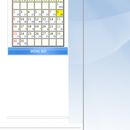
1
19/6
2
3
4
5
6
7
8
20
21
22
23
24
25
26
9
10
11
12
13
14
15
27
28
29
30
1/7
2
3
16
17
18
19
20
21
22
4
5
6
7
8
9
10
23
24
25
26
27
28
29
11
12
13
14
15
16
17
30
31
18
19
ĐỒNG HỒ
PHẦN CƠ BẢN - LẮP THANH RÂY
NHÔM LÊN MÁI TOLL
Giá:
Call
PHỤ KIỆN- THANH RAY NHÔM
Giá:
Call