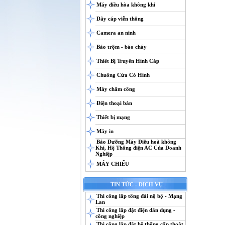
Máy điều hòa không khí
Dây cáp viễn thông
Camera an ninh
Báo trộm - báo cháy
Thiết Bị Truyền Hình Cáp
Chuông Cửa Có Hình
Máy chấm công
Điện thoại bàn
Thiết bị mạng
Máy in
Bảo Dưỡng Máy Điều hoà không
Khí, Hệ Thống điện AC Của Doanh
Nghiệp
MÁY CHIẾU
TIN TỨC - DỊCH VỤ
Thi công lắp tổng đài nộ bộ - Mạng
Lan
Thi công lắp đặt điện dân dụng -
công nghiệp
Thi công lắp đặt hệ thống cấp thoát