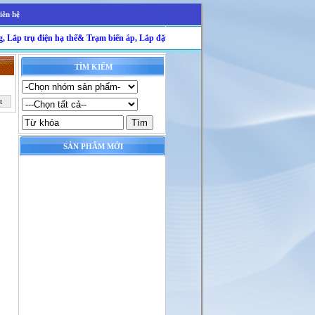
iên hệ
p trụ điện hạ thế& Trạm biến áp, Lắp đặt và bảo dưỡng máy điều hoà không khí, Mạng I
TÌM KIẾM
t
SẢN PHẨM MỚI