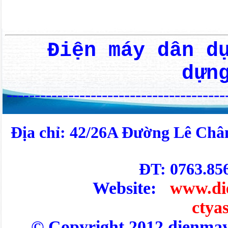
Điện máy dân d
dựn
---------------------------------------
Địa chỉ: 42/26A Đường Lê Châ
ĐT: 0763.85
Website:
www.di
ctya
© Copyright 2012 dienm