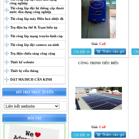
công nghiệp
Thi công lắp đặt hệ thống cấp thoát
nước dân dụng-công nghiệp
Thi công lắp máy Điều hoà nhiệt độ
Trụ điện hạ thế & Trạm biến áp
Thi công lắp mạng truyền hình cáp
Giá:
Call
Thi công lắp đặt camera an ninh
Trụ điện chiếu sáng công cộng
Thiết kế website
CÔNG TRINH TIÊU BIỂU
Thiết bị viễn thông
DẠT MA DICH CÂN KINH
HỖ TRỢ TRỰC TUYẾN
ĐỐI TÁC
Giá:
Call