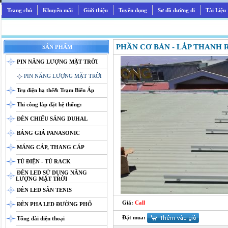
Trang chủ
Khuyến mãi
Giới thiệu
Tuyển dụng
Sơ đồ đường đi
Tài Liệu
PHẦN CƠ BẢN - LẮP THANH
SẢN PHẨM
PIN NĂNG LƯỢNG MẶT TRỜI
PIN NĂNG LƯỢNG MẶT TRỜI
Trụ điện hạ thế& Trạm Biến Áp
Thi công lắp đặt hệ thống:
ĐÈN CHIẾU SÁNG DUHAL
BẢNG GIÁ PANASONIC
MÁNG CÁP, THANG CÁP
TỦ ĐIỆN - TỦ RACK
ĐÈN LED SỬ DỤNG NĂNG
LƯỢNG MẶT TRỜI
ĐÈN LED SÂN TENIS
Giá:
Call
ĐÈN PHA LED ĐƯỜNG PHỐ
Đặt mua:
Tổng đài điện thoại