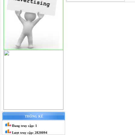
THỐNG KÊ
Đang truy cập: 1
Lượt truy cập: 2820094