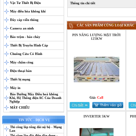
Vật Tư Thiết Bị Điện
Thông tin chi tiết
Máy điều hòa không khí
Dây cáp viễn thông
CÁC SẢN PHẨM CÙNG LOẠI KHÁC
Camera an ninh
PIN NĂNG LƯỢNG MẶT TRỜI
Báo trộm - báo cháy
125KW
Thiết Bị Truyền Hình Cáp
Chuông Cửa Có Hình
Máy chấm công
Điện thoại bàn
Thiết bị mạng
Máy in
Bảo Dưỡng Máy Điều hoà không
Giá:
Call
Khí, Hệ Thống điện AC Của Doanh
Nghiệp
MÁY CHIẾU
INVERTER 5KW
PH
TIN TỨC - DỊCH VỤ
Thi công lắp tổng đài nộ bộ - Mạng
Lan
Thi công lắp đặt điện dân dụng -