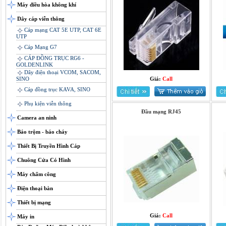
Máy điều hòa không khí
Dây cáp viễn thông
Cáp mạng CAT 5E UTP, CAT 6E
UTP
Cáp Mạng G7
CÁP ĐỒNG TRỤC RG6 -
GOLDENLINK
Dây điện thoại VCOM, SACOM,
SINO
Giá:
Call
Cáp đồng trục KAVA, SINO
Phụ kiện viễn thông
Đầu mạng RJ45
Camera an ninh
Báo trộm - báo cháy
Thiết Bị Truyền Hình Cáp
Chuông Cửa Có Hình
Máy chấm công
Điện thoại bàn
Thiết bị mạng
Giá:
Call
Máy in