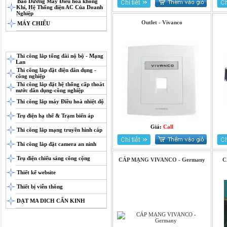
Bảo Dưỡng Máy Điều hoà không
Khí, Hệ Thống điện AC Của Doanh
Nghiệp
Outlet - Vivanco
MÁY CHIẾU
TIN TỨC - DỊCH VỤ
Thi công lắp tổng đài nộ bộ - Mạng
Lan
Thi công lắp đặt điện dân dụng -
công nghiệp
Thi công lắp đặt hệ thống cấp thoát
nước dân dụng-công nghiệp
Thi công lắp máy Điều hoà nhiệt độ
Trụ điện hạ thế & Trạm biến áp
Giá:
Call
Thi công lắp mạng truyền hình cáp
Thi công lắp đặt camera an ninh
Trụ điện chiếu sáng công cộng
CÁP MẠNG VIVANCO - Germany
C
Thiết kế website
Thiết bị viễn thông
DẠT MA DICH CÂN KINH
HỖ TRỢ TRỰC TUYẾN