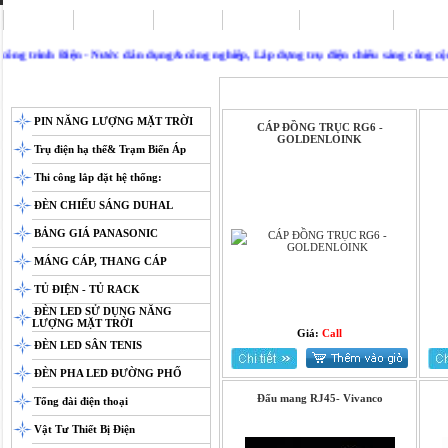
Trang chủ
Khuyến mãi
Giới thiệu
Tuyển dụng
Sơ đồ đường đi
Tài Liệu
ng trình Điện - Nước dân dụng& công nghiệp, Lắp dựng trụ điện chiếu sáng công cộng, 
SẢN PHẨM
DÂY CÁP VIỄN THÔNG
PIN NĂNG LƯỢNG MẶT TRỜI
CÁP ĐỒNG TRỤC RG6 -
GOLDENLOINK
Trụ điện hạ thế& Trạm Biến Áp
Thi công lắp đặt hệ thống:
ĐÈN CHIẾU SÁNG DUHAL
BẢNG GIÁ PANASONIC
MÁNG CÁP, THANG CÁP
TỦ ĐIỆN - TỦ RACK
ĐÈN LED SỬ DỤNG NĂNG
LƯỢNG MẶT TRỜI
Giá:
Call
ĐÈN LED SÂN TENIS
ĐÈN PHA LED ĐƯỜNG PHỐ
Đấu mang RJ45- Vivanco
Tổng đài điện thoại
Vật Tư Thiết Bị Điện