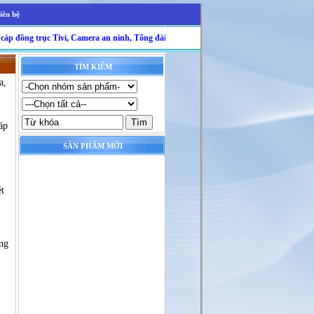
iên hệ
ng trục Tivi, Camera an ninh, Tổng đài nội bộ, Thiết bị PCCC, Chống sét công trình, 
TÌM KIẾM
a,
áp
SẢN PHẨM MỚI
ét
ơng