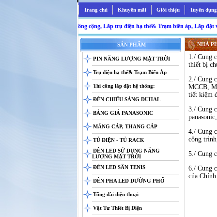
Trang chủ
Khuyến mãi
Giới thiệu
Tuyển dụng
dựng trụ điện chiếu sáng công cộng, Lắp trụ điện hạ thế& Trạm biến áp, Lắp đặt và bả
NHÀ PH
SẢN PHẨM
1./ Cung c
PIN NĂNG LƯỢNG MẶT TRỜI
thiết bị c
Trụ điện hạ thế& Trạm Biến Áp
2./ Cung c
Thi công lắp đặt hệ thống:
MCCB, MCB
tiết kiệm 
ĐÈN CHIẾU SÁNG DUHAL
3./ Cung c
BẢNG GIÁ PANASONIC
panasonic,
MÁNG CÁP, THANG CÁP
4./ Cung c
công trình
TỦ ĐIỆN - TỦ RACK
ĐÈN LED SỬ DỤNG NĂNG
5./ Cung c
LƯỢNG MẶT TRỜI
ĐÈN LED SÂN TENIS
6./ Cung c
của Chính
ĐÈN PHA LED ĐƯỜNG PHỐ
Tổng đài điện thoại
Vật Tư Thiết Bị Điện