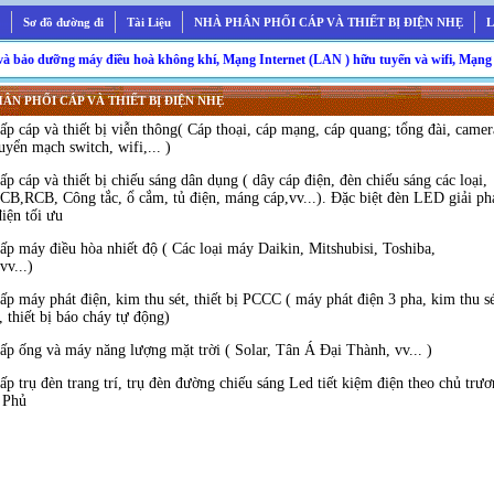
Sơ đồ đường đi
Tài Liệu
NHÀ PHÂN PHỐI CÁP VÀ THIẾT BỊ ĐIỆN NHẸ
L
o dưỡng máy điều hoà không khí, Mạng Internet (LAN ) hữu tuyến và wifi, Mạng cáp đồ
ÂN PHỐI CÁP VÀ THIẾT BỊ ĐIỆN NHẸ
ấp cáp và thiết bị viễn thông( Cáp thoại, cáp mạng, cáp quang; tổng đài, camer
huyển mạch switch, wifi,... )
ấp cáp và thiết bị chiếu sáng dân dụng ( dây cáp điện, đèn chiếu sáng các loại,
,RCB, Công tắc, ổ cắm, tủ điện, máng cáp,vv...). Đặc biệt đèn LED giải ph
điện tối ưu
ấp máy điều hòa nhiết độ ( Các loại máy Daikin, Mitshubisi, Toshiba,
vv...)
ấp máy phát điện, kim thu sét, thiết bị PCCC ( máy phát điện 3 pha, kim thu s
, thiết bị báo cháy tự động)
ấp ống và máy năng lượng mặt trời ( Solar, Tân Á Đại Thành, vv... )
ấp trụ đèn trang trí, trụ đèn đường chiếu sáng Led tiết kiệm điện theo chủ trư
 Phủ