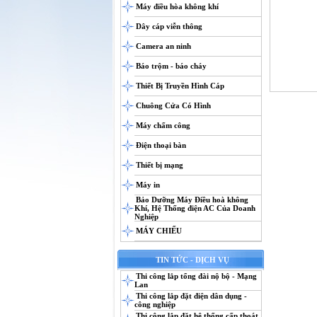
Máy điều hòa không khí
Dây cáp viễn thông
Camera an ninh
Báo trộm - báo cháy
Thiết Bị Truyền Hình Cáp
Chuông Cửa Có Hình
Máy chấm công
Điện thoại bàn
Thiết bị mạng
Máy in
Bảo Dưỡng Máy Điều hoà không
Khí, Hệ Thống điện AC Của Doanh
Nghiệp
MÁY CHIẾU
TIN TỨC - DỊCH VỤ
Thi công lắp tổng đài nộ bộ - Mạng
Lan
Thi công lắp đặt điện dân dụng -
công nghiệp
Thi công lắp đặt hệ thống cấp thoát