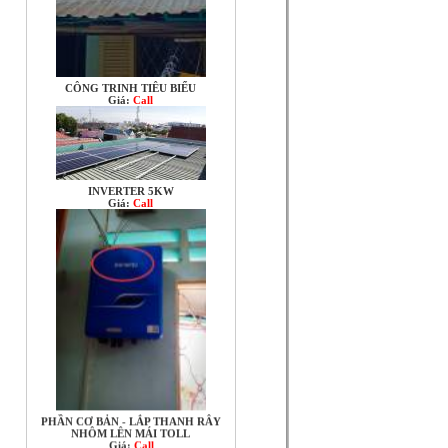
CÔNG TRINH TIÊU BIỂU
Giá:
Call
INVERTER 5KW
Giá:
Call
PHẦN CƠ BẢN - LẮP THANH RÂY
NHÔM LÊN MÁI TOLL
Giá:
Call